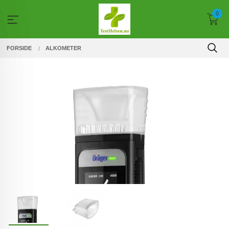
Gå
0
til
innholdet
FORSIDE
ALKOMETER