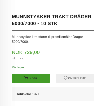
MUNNSTYKKER TRAKT DRÄGER
5000/7000 - 10 STK
Munnstykker i traktform til promillemåler Drager
5000/7000.
Pris
NOK
729,00
inkl. mva.
På lager
KJØP
ØNSKELISTE
Artikkelnr.:
371