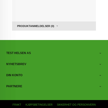
PRODUKTANMELDELSER (0)
TEST HELSEN AS
NYHETSBREV
DIN KONTO
PARTNERE
FRAKT
KJØPSBETINGELSER
SIKKERHET OG PERSONVERN