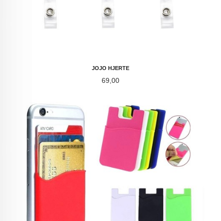
JOJO HJERTE
Pris
69,00