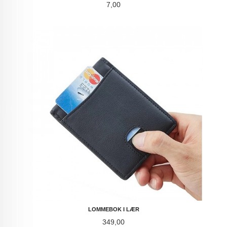
Pris
7,00
LOMMEBOK I LÆR
Pris
349,00