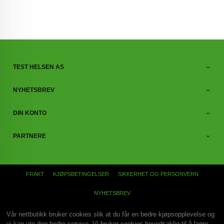
TEST HELSEN AS
NYHETSBREV
DIN KONTO
PARTNERE
FRAKT
KJØPSBETINGELSER
SIKKERHET OG PERSONVERN
NYHETSBREV
Vår nettbutikk bruker cookies slik at du får en bedre kjøpsopplevelse og
vi kan yte deg bedre service. Vi bruker cookies hovedsaklig til å lagre