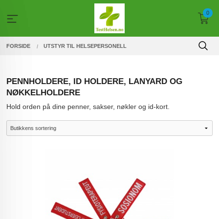
Gå
0
til
innholdet
FORSIDE
UTSTYR TIL HELSEPERSONELL
PENNHOLDERE, ID HOLDERE, LANYARD OG
NØKKELHOLDERE
Hold orden på dine penner, sakser, nøkler og id-kort.