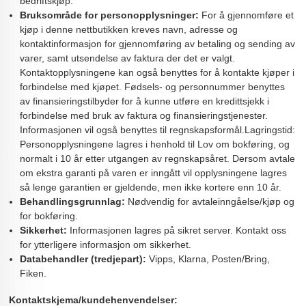
bedriftskjøp.
Bruksområde for personopplysninger:
For å gjennomføre et
kjøp i denne nettbutikken kreves navn, adresse og
kontaktinformasjon for gjennomføring av betaling og sending av
varer, samt utsendelse av faktura der det er valgt.
Kontaktopplysningene kan også benyttes for å kontakte kjøper i
forbindelse med kjøpet. Fødsels- og personnummer benyttes
av finansieringstilbyder for å kunne utføre en kredittsjekk i
forbindelse med bruk av faktura og finansieringstjenester.
Informasjonen vil også benyttes til regnskapsformål.Lagringstid:
Personopplysningene lagres i henhold til Lov om bokføring, og
normalt i 10 år etter utgangen av regnskapsåret. Dersom avtale
om ekstra garanti på varen er inngått vil opplysningene lagres
så lenge garantien er gjeldende, men ikke kortere enn 10 år.
Behandlingsgrunnlag:
Nødvendig for avtaleinngåelse/kjøp og
for bokføring.
Sikkerhet:
Informasjonen lagres på sikret server. Kontakt oss
for ytterligere informasjon om sikkerhet.
Databehandler (tredjepart):
Vipps, Klarna, Posten/Bring,
Fiken.
Kontaktskjema/kundehenvendelser: