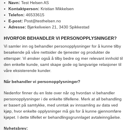
Navn:
Test Helsen AS
Kontaktperson:
Kristian Mikkelsen
Telefon:
46533615
E-post:
Post@testhelsen.no
Adresse:
Bjørkeliveien 21, 3430 Spikkestad
HVORFOR BEHANDLER VI PERSONOPPLYSNINGER?
Vi samler inn og behandler personopplysninger for å kunne tilby
besøkende på våre nettsider de tjenester og produkter de
etterspør. Vi ønsker også å tilby bedre og mer relevant innhold til
den enkelte kunde, samt skape gode og langvarige relasjoner til
våre eksisterende kunder.
Når behandler vi personopplysninger?
Nedenfor finner du en liste over når og hvordan vi behandler
personopplysninger i de enkelte tilfellene. Merk at all behandling
er basert på samtykke, med unntak av innsamling av data ved
kjøp, hvor enkelte opplysninger må gis for å kunne gjennomføre
kjøpet. I dette tilfellet er behandlingsgrunnlaget avtaleinngåelse.
Nyhetsbrev: