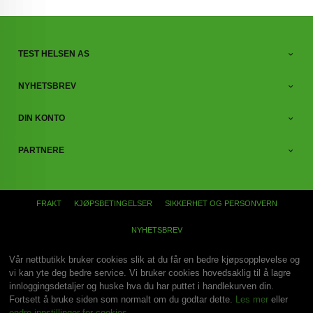
TEST HELSEN AS
NYHETSBREV
DIN KONTO
PARTNERE
FRAKT
KJØPSBETINGELSER
SIKKERHET OG PERSONVERN
NYHETSBREV
Vår nettbutikk bruker cookies slik at du får en bedre kjøpsopplevelse og
vi kan yte deg bedre service. Vi bruker cookies hovedsaklig til å lagre
innloggingsdetaljer og huske hva du har puttet i handlekurven din.
Fortsett å bruke siden som normalt om du godtar dette.
Les mer
eller
endre innstillinger for cookies.