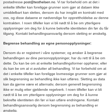
postadresse
post@testhelsen.no.
Vi tar forbehold om at det i
enkelte tilfeller kan foreligge grunner som gjør at dataen ikke
umiddelbart kan slettes, dersom du har inngått en kontrakt med
oss, og disse dataene er nødvendige for opprettholdelse av denne
kontrakten. I noen tilfeller kan vi bli nødt til å be om ytterligere
opplysninger om deg for å kunne bekrefte identiteten din før du får
tilgang. Kontakt behandlingsansvarlig dersom sletting er ønskelig.
Begrense behandling av egne personopplysninger:
Dersom du er registrert i våre systemer, og ønsker å begrense
behandlingen av dine personopplysninger, har du rett til å be om
dette. Du kan be om at enkelte behandlingsformer opphører, eller
du kan be om at vi avslutter all behandling. Vi tar forbehold om at
det i enkelte tilfeller kan foreligge lovmessige grunner som gjør at
slik begrensning av behandling ikke kan utføres. Sletting av data
kan da gjerne være et alternativ, dersom generell begrensning
ikke er mulig etter gjeldende regelverk. I noen tilfeller kan vi bli
nødt til å be om ytterligere opplysninger om deg for å kunne
bekrefte identiteten din før vi kan utføre endringene. Kontakt
behandlingsansvarlig dersom begrensning av behandling er
ønskelig.