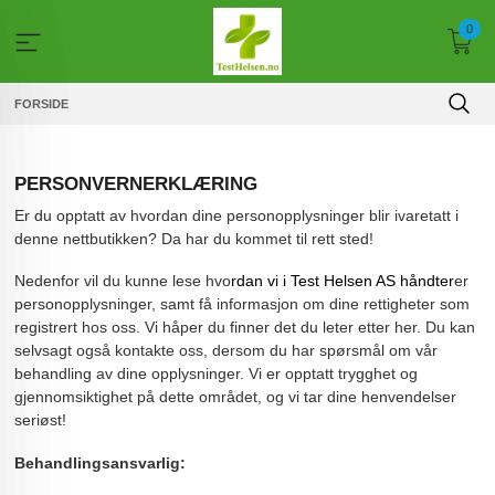
Gå
0
til
innholdet
FORSIDE
PERSONVERNERKLÆRING
Er du opptatt av hvordan dine personopplysninger blir ivaretatt i
denne nettbutikken? Da har du kommet til rett sted!
Nedenfor vil du kunne lese hvo
rdan vi i Test Helsen AS håndter
er
personopplysninger, samt få informasjon om dine rettigheter som
registrert hos oss. Vi håper du finner det du leter etter her. Du kan
selvsagt også kontakte oss, dersom du har spørsmål om vår
behandling av dine opplysninger. Vi er opptatt trygghet og
gjennomsiktighet på dette området, og vi tar dine henvendelser
seriøst!
Behandlingsansvarlig: