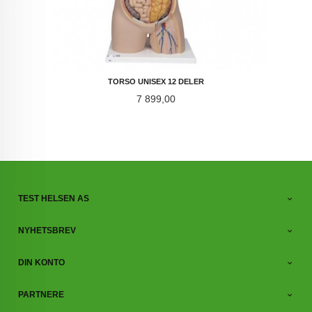
TORSO UNISEX 12 DELER
Pris
7 899,00
TEST HELSEN AS
NYHETSBREV
DIN KONTO
PARTNERE