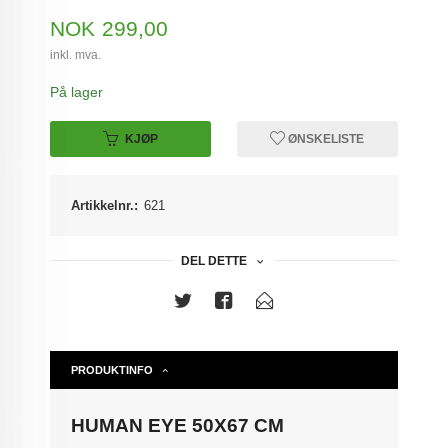
Pris
NOK
299,00
inkl. mva.
På lager
KJØP
ØNSKELISTE
Artikkelnr.:
621
DEL DETTE
PRODUKTINFO
HUMAN EYE 50X67 CM