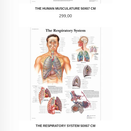
THE HUMAN MUSCULATURE 50X67 CM
Pris
299,00
THE RESPIRATORY SYSTEM 50X67 CM