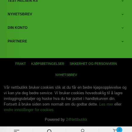
TEST HELSEN AS
NYHETSBREV
DIN KONTO
PARTNERE
FRAKT
KJØPSBETINGELSER
SIKKERHET OG PERSONVERN
NYHETSBREV
Vår nettbutikk bruker cookies slik at du får en bedre kjøpsopplevelse og
vi kan yte deg bedre service. Vi bruker cookies hovedsaklig til å lagre
innloggingsdetaljer og huske hva du har puttet i handlekurven din.
Fortsett å bruke siden som normalt om du godtar dette.
Les mer
eller
endre innstillinger for cookies.
Powered by
24Nettbutikk
0