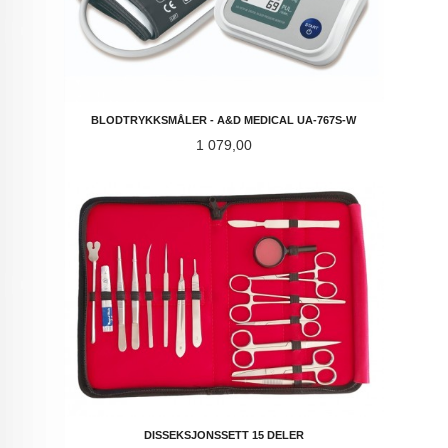
BLODTRYKKSMÅLER - A&D MEDICAL UA-767S-W
Pris
1 079,00
DISSEKSJONSSETT 15 DELER