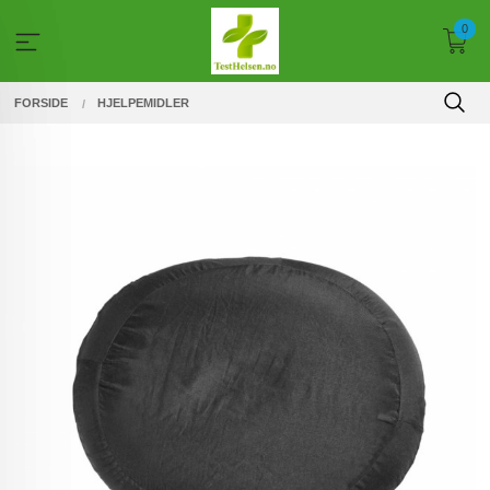
Gå
0
til
innholdet
FORSIDE
HJELPEMIDLER