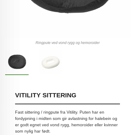
Ringpute ved vond rygg og hemoroider
VITILITY SITTERING
Fast sittering / ringpute fra Vitility. Puten har en
fordypning i midten som gir avlastning for halebein og
er godt egnet ved vond rygg, hemoroider eller kvinner
som nylig har født.