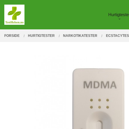
Gå
Lukk
PRODUKTER
til
Hurtigteste
innholdet
FORSIDE
HURTIGTESTER
NARKOTIKATESTER
ECSTACYTES