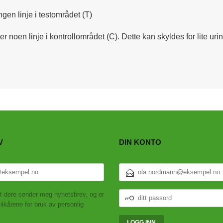
ngen linje i testområdet (T)
r noen linje i kontrollområdet (C). Dette kan skyldes for lite urin 
V
DIN KONTO
E-
POSTADRESSE
DITT
t dere sender meg nyhetsbrev, og er
PASSORD
ilkårene for bruk av personlig