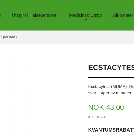
r
Utstyr til Helsepersonell
Medisinsk Utstyr
Alkometer
T (MDMA)
ECSTACYTES
Ecstacytest (MDMA). Hurt
svar i løpet av minutter.
Pris
NOK
43,00
inkl. mva.
KVANTUMSRABAT