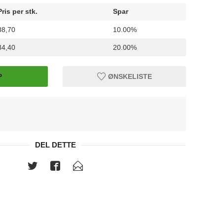
Pris per stk.
Spar
38,70
10.00%
34,40
20.00%
P
ØNSKELISTE
DEL DETTE
Ecstac