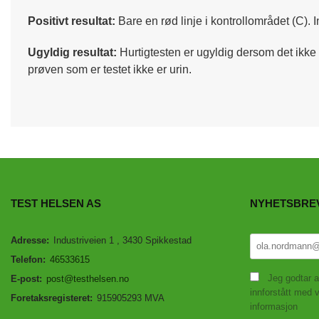
Positivt resultat:
Bare en rød linje i kontrollområdet (C). I
Ugyldig resultat:
Hurtigtesten er ugyldig dersom det ikke e
prøven som er testet ikke er urin.
TEST HELSEN AS
NYHETSBRE
Adresse:
Industriveien 1 , 3430 Spikkestad
Telefon:
46533615
Jeg godtar a
E-post:
post@testhelsen.no
innforstått med v
Foretaksregisteret:
915905293 MVA
informasjon