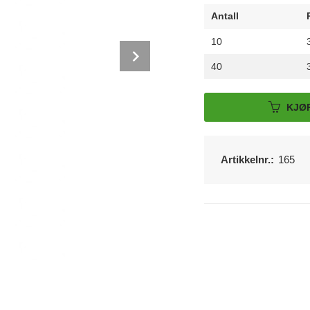
Antall
10
Next
40
KJØ
Artikkelnr.:
165