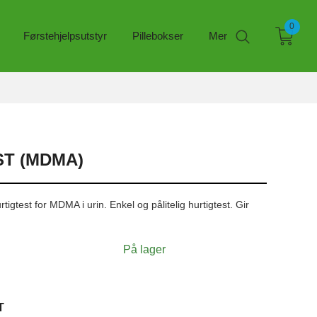
0
Førstehjelpsutstyr
Pillebokser
Mer
T (MDMA)
igtest for MDMA i urin. Enkel og pålitelig hurtigtest. Gir
På lager
T