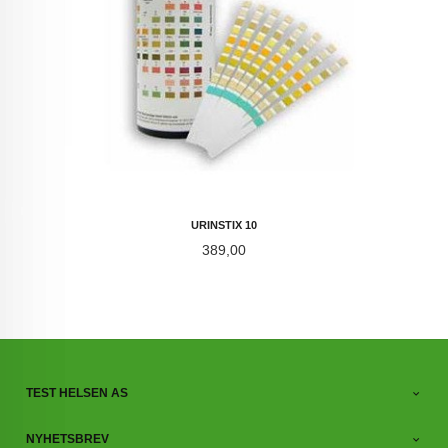
URINSTIX 10
Pris
389,00
TEST HELSEN AS
NYHETSBREV