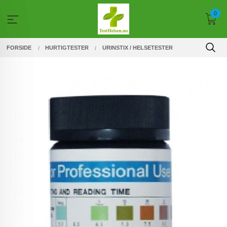
Gå
0
til
innholdet
FORSIDE
HURTIGTESTER
URINSTIX / HELSETESTER