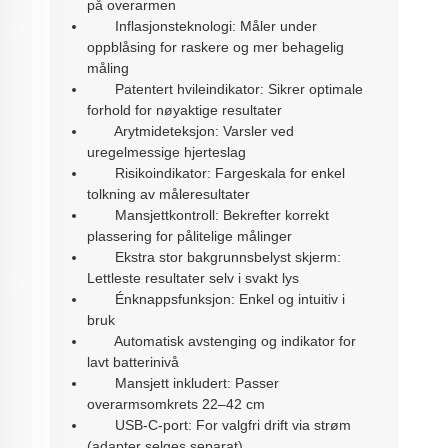
på overarmen
Inflasjonsteknologi: Måler under
oppblåsing for raskere og mer behagelig
måling
Patentert hvileindikator: Sikrer optimale
forhold for nøyaktige resultater
Arytmideteksjon: Varsler ved
uregelmessige hjerteslag
Risikoindikator: Fargeskala for enkel
tolkning av måleresultater
Mansjettkontroll: Bekrefter korrekt
plassering for pålitelige målinger
Ekstra stor bakgrunnsbelyst skjerm:
Lettleste resultater selv i svakt lys
Énknappsfunksjon: Enkel og intuitiv i
bruk
Automatisk avstenging og indikator for
lavt batterinivå
Mansjett inkludert: Passer
overarmsomkrets 22–42 cm
USB-C-port: For valgfri drift via strøm
(adapter selges separat)