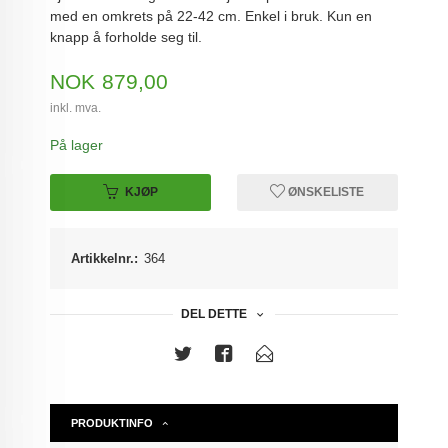
med en omkrets på 22-42 cm. Enkel i bruk. Kun en
knapp å forholde seg til.
Pris
NOK
879,00
inkl. mva.
På lager
KJØP
ØNSKELISTE
Artikkelnr.:
364
DEL DETTE
PRODUKTINFO