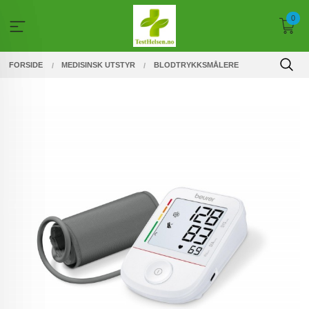
Gå
0
til
innholdet
FORSIDE
MEDISINSK UTSTYR
BLODTRYKKSMÅLERE