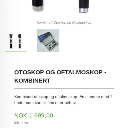
Kombinert Otoskop og Oftalmoskop
OTOSKOP OG OFTALMOSKOP -
KOMBINERT
Kombinert otoskop og oftalmoskop. En stamme med 2
hoder som kan skiftes etter behov.
Pris
NOK
1 699,00
inkl. mva.