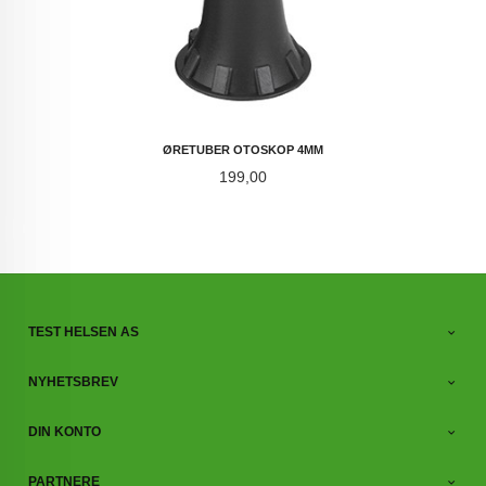
ØRETUBER OTOSKOP 4MM
Pris
199,00
TEST HELSEN AS
NYHETSBREV
DIN KONTO
PARTNERE