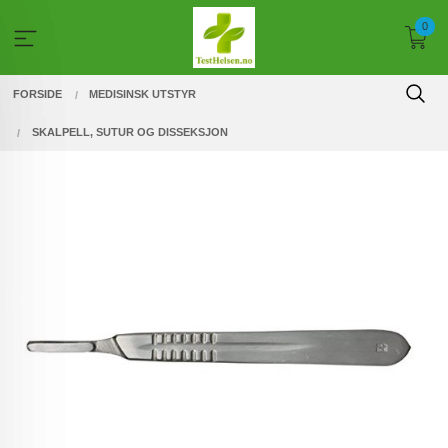
Gå
0
til
innholdet
FORSIDE
MEDISINSK UTSTYR
SKALPELL, SUTUR OG DISSEKSJON