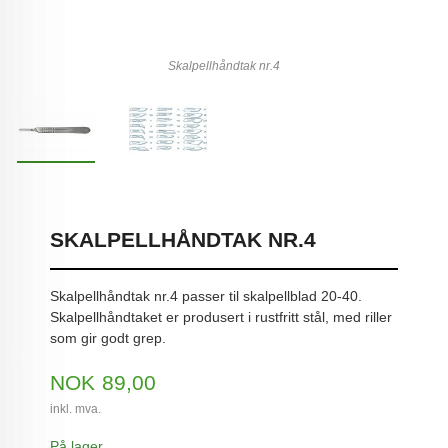
Skalpellhåndtak nr.4
SKALPELLHÅNDTAK NR.4
Skalpellhåndtak nr.4 passer til skalpellblad 20-40.
Skalpellhåndtaket er produsert i rustfritt stål, med riller
som gir godt grep.
Pris
NOK
89,00
inkl. mva.
På lager