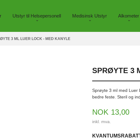
r
Utstyr til Helsepersonell
Medisinsk Utstyr
Alkometer
ØYTE 3 ML LUER LOCK - MED KANYLE
SPRØYTE 3 
Sprøyte 3 ml med Luer L
bedre feste. Steril og in
Pris
NOK
13,00
inkl. mva.
KVANTUMSRABAT