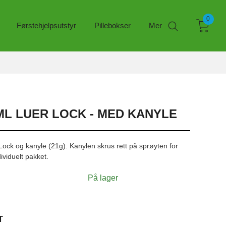
0
Førstehjelpsutstyr
Pillebokser
Mer
ML LUER LOCK - MED KANYLE
ock og kanyle (21g). Kanylen skrus rett på sprøyten for
dividuelt pakket.
På lager
T