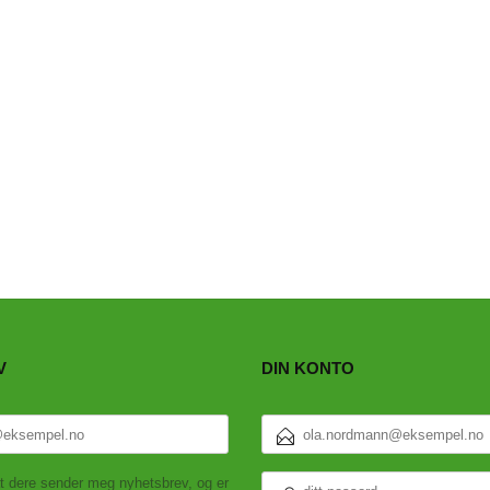
V
DIN KONTO
E-
POSTADRESSE
DITT
t dere sender meg nyhetsbrev, og er