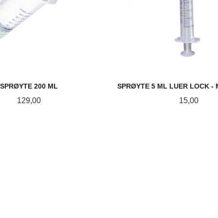
SPRØYTE 200 ML
SPRØYTE 5 ML LUER LOCK -
Pris
Pris
129,00
15,00
KJØP
KJØP