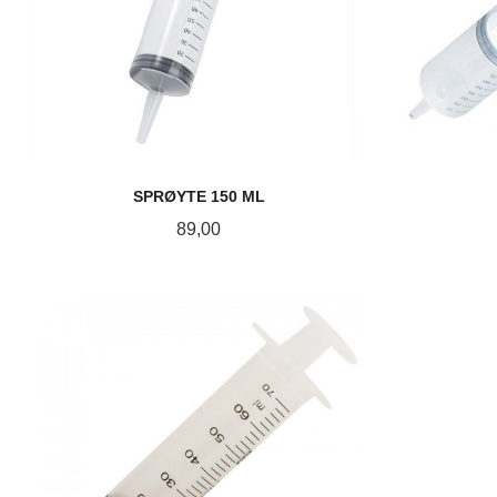
SPRØYTE 150 ML
Pris
89,00
KJØP