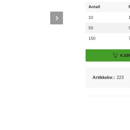
Antall
Next
10
50
150
KJØ
Artikkelnr.:
223