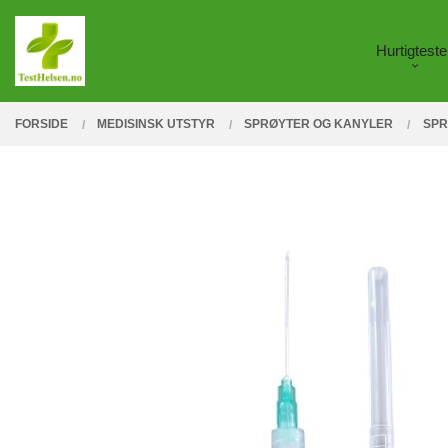
Gå
Lukk
PRODUKTER
til
Hurtigteste
innholdet
FORSIDE
MEDISINSK UTSTYR
SPRØYTER OG KANYLER
SPR