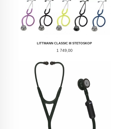
LITTMANN CLASSIC III STETOSKOP
Pris
1 749,00