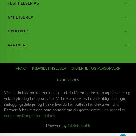
TEST HELSEN AS
NYHETSBREV
DIN KONTO
PARTNERE
FRAKT
KJØPSBETINGELSER
SIKKERHET OG PERSONVERN
NYHETSBREV
Vår nettbutikk bruker cookies slik at du får en bedre kjøpsopplevelse og
vi kan yte deg bedre service. Vi bruker cookies hovedsaklig til å lagre
innloggingsdetaljer og huske hva du har puttet i handlekurven din.
Fortsett å bruke siden som normalt om du godtar dette.
Les mer
eller
endre innstillinger for cookies.
Powered by
24Nettbutikk