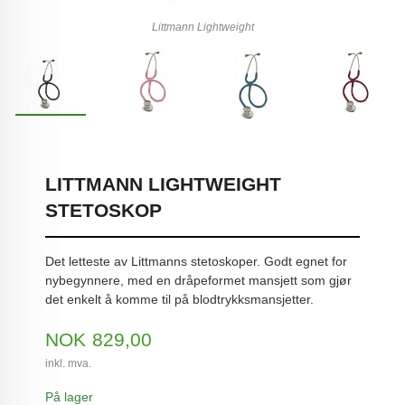
Littmann Lightweight
LITTMANN LIGHTWEIGHT
STETOSKOP
Det letteste av Littmanns stetoskoper. Godt egnet for
nybegynnere, med en dråpeformet mansjett som gjør
det enkelt å komme til på blodtrykksmansjetter.
Pris
NOK
829,00
inkl. mva.
På lager