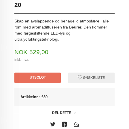
20
Skap en avslappende og behagelig atmosfære i alle
rom med aromadiffuseren fra Beurer. Den kommer
med fargeskiftende LED-lys og
ultralydfuktingsteknologi.
Pris
NOK
529,00
inkl. mva.
UTSOLGT
ØNSKELISTE
Artikkelnr.:
650
DEL DETTE