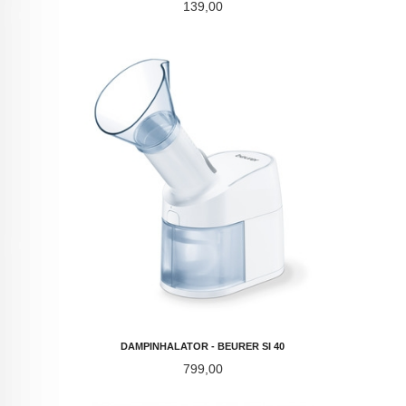
Pris
139,00
DAMPINHALATOR - BEURER SI 40
Pris
799,00