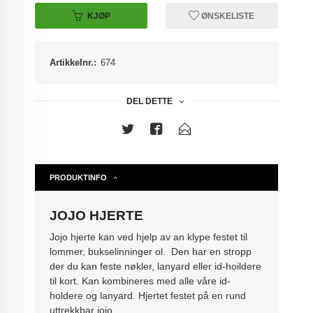
KJØP
ØNSKELISTE
Artikkelnr.:
674
DEL DETTE
PRODUKTINFO
JOJO HJERTE
Jojo hjerte kan ved hjelp av an klype festet til
lommer, bukselinninger ol. Den har en stropp
der du kan feste nøkler, lanyard eller id-hoildere
til kort. Kan kombineres med alle våre id-
holdere og lanyard. Hjertet festet på en rund
uttrekkbar jojo.