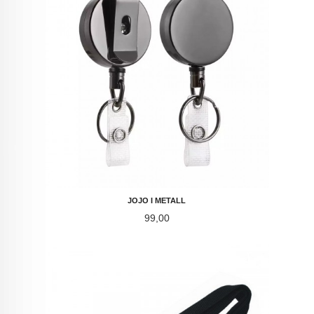
JOJO I METALL
Pris
99,00