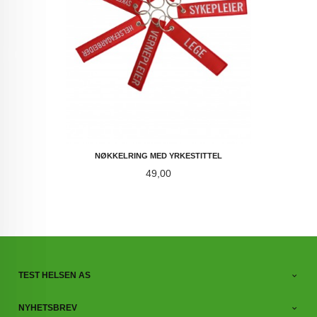
NØKKELRING MED YRKESTITTEL
Pris
49,00
TEST HELSEN AS
NYHETSBREV