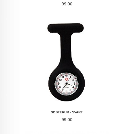
Pris
99,00
SØSTERUR - SVART
Pris
99,00