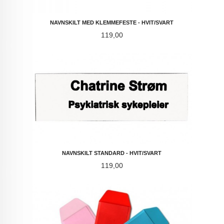
NAVNSKILT MED KLEMMEFESTE - HVIT/SVART
Pris
119,00
NAVNSKILT STANDARD - HVIT/SVART
Pris
119,00