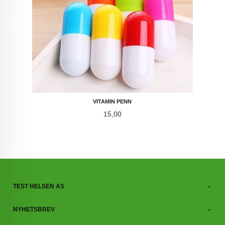
VITAMIN PENN
Pris
15,00
TEST HELSEN AS
NYHETSBREV