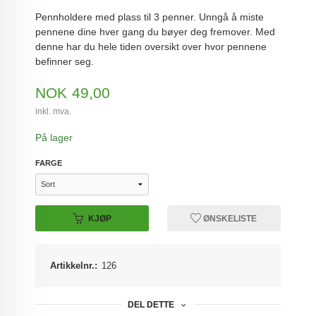
Pennholdere med plass til 3 penner. Unngå å miste
pennene dine hver gang du bøyer deg fremover. Med
denne har du hele tiden oversikt over hvor pennene
befinner seg.
Pris
NOK
49,00
inkl. mva.
På lager
FARGE
KJØP
ØNSKELISTE
Artikkelnr.:
126
DEL DETTE