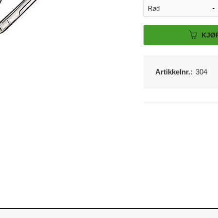
KJØ
Artikkelnr.:
304
Rosa bandasjesaks i rustfritt stål