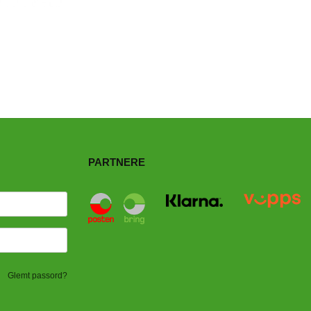
PARTNERE
Glemt passord?