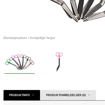
Bandasjesakser i forskjellige farger
PRODUKTINFO
PRODUKTANMELDELSER (0)