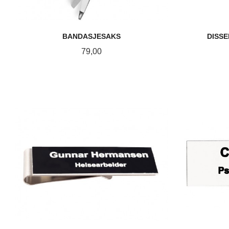
BANDASJESAKS
DISSE
Pris
79,00
KJØP