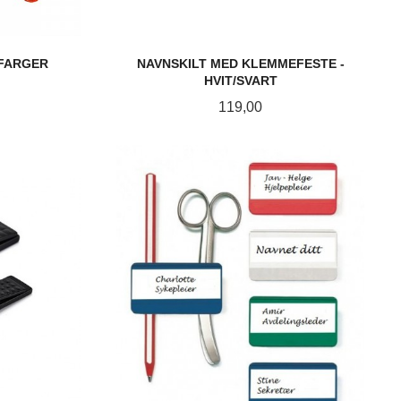
 FARGER
NAVNSKILT MED KLEMMEFESTE -
HVIT/SVART
Pris
119,00
KJØP