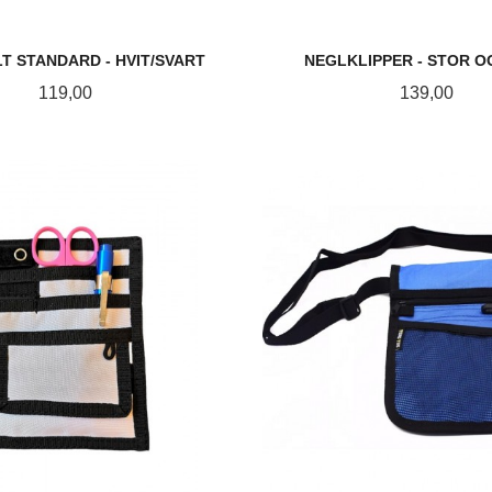
T STANDARD - HVIT/SVART
NEGLKLIPPER - STOR O
Pris
Pris
119,00
139,00
LES MER
KJØP