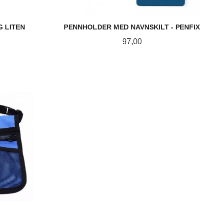
G LITEN
PENNHOLDER MED NAVNSKILT - PENFIX
Pris
97,00
LES MER