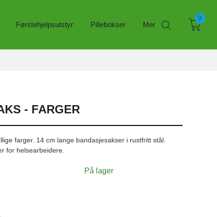
0
Førstehjelpsutstyr
Pillebokser
Mer
KS - FARGER
lige farger. 14 cm lange bandasjesakser i rustfritt stål.
 for helsearbeidere.
På lager