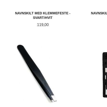
NAVNSKILT MED KLEMMEFESTE -
NAVNSKIL
SVART/HVIT
Pris
119,00
KJØP