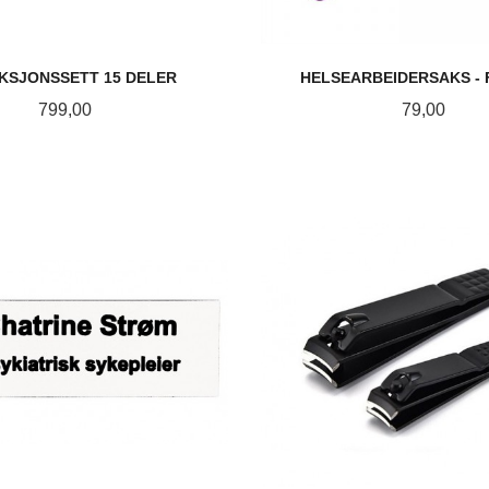
KSJONSSETT 15 DELER
HELSEARBEIDERSAKS -
Pris
Pris
799,00
79,00
KJØP
LES MER