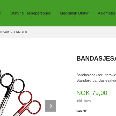
r
Utstyr til Helsepersonell
Medisinsk Utstyr
Alkometer
ESAKS - FARGER
BANDASJESA
Bandasjesakser i forskjel
Standard bandasjesakser
Pris
NOK
79,00
inkl. mva.
Next
FARGE