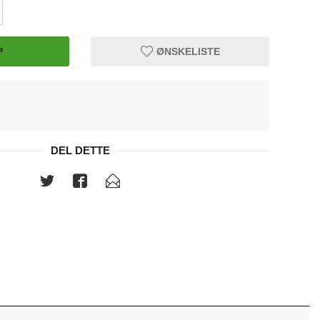
P
ØNSKELISTE
Bandasj
DEL DETTE