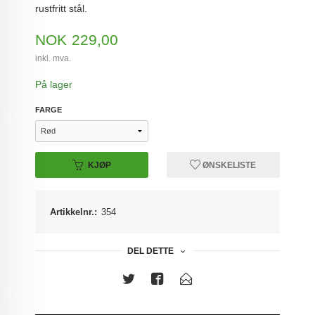
rustfritt stål.
Pris
NOK
229,00
inkl. mva.
På lager
FARGE
KJØP
ØNSKELISTE
Artikkelnr.:
354
DEL DETTE