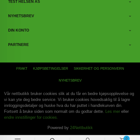
TEST HELSEN AS
NYHETSBREV
DIN KONTO
PARTNERE
FRAKT
KJØPSBETINGELSER
SIKKERHET OG PERSONVERN
NYHETSBREV
Vår nettbutikk bruker cookies slik at du får en bedre kjøpsopplevelse og
vi kan yte deg bedre service. Vi bruker cookies hovedsaklig til å lagre
innloggingsdetaljer og huske hva du har puttet i handlekurven din.
Fortsett å bruke siden som normalt om du godtar dette.
Les mer
eller
endre innstillinger for cookies.
Powered by
24Nettbutikk
0