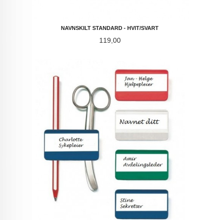
NAVNSKILT STANDARD - HVIT/SVART
Pris
119,00