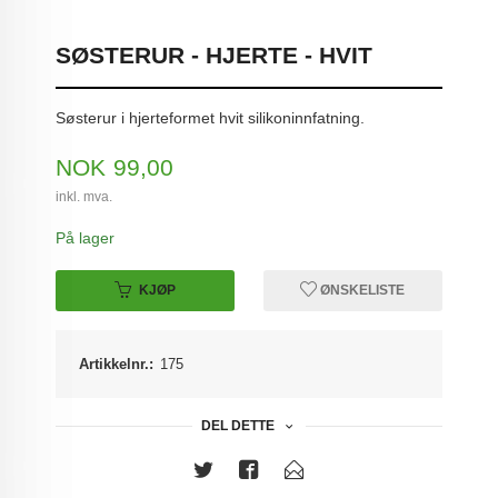
SØSTERUR - HJERTE - HVIT
Søsterur i hjerteformet hvit silikoninnfatning.
Pris
NOK
99,00
inkl. mva.
På lager
KJØP
ØNSKELISTE
Artikkelnr.:
175
DEL DETTE