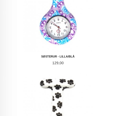
SØSTERUR - LILLA/BLÅ
Pris
129,00