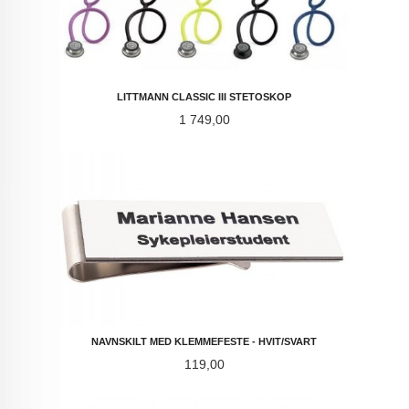
LITTMANN CLASSIC III STETOSKOP
Pris
1 749,00
NAVNSKILT MED KLEMMEFESTE - HVIT/SVART
Pris
119,00