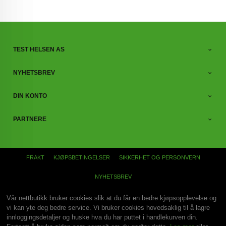
TEST HELSEN AS
NYHETSBREV
DIN KONTO
PARTNERE
FRAKT
KJØPSBETINGELSER
SIKKERHET OG PERSONVERN
NYHETSBREV
Vår nettbutikk bruker cookies slik at du får en bedre kjøpsopplevelse og
vi kan yte deg bedre service. Vi bruker cookies hovedsaklig til å lagre
innloggingsdetaljer og huske hva du har puttet i handlekurven din.