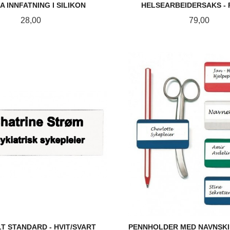
A INNFATNING I SILIKON
HELSEARBEIDERSAKS -
Pris
Pris
28,00
79,00
LES MER
LES MER
T STANDARD - HVIT/SVART
PENNHOLDER MED NAVNSKIL