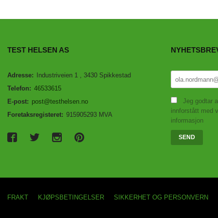
TEST HELSEN AS
NYHETSBRE
Adresse:
Industriveien 1 , 3430 Spikkestad
Telefon:
46533615
Jeg godtar a
E-post:
post@testhelsen.no
innforstått med v
Foretaksregisteret:
915905293 MVA
informasjon
FRAKT
KJØPSBETINGELSER
SIKKERHET OG PERSONVERN