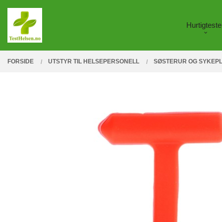
Gå
Lukk
PRODUKTER
til
Hurtigteste
innholdet
FORSIDE
UTSTYR TIL HELSEPERSONELL
SØSTERUR OG SYKEP