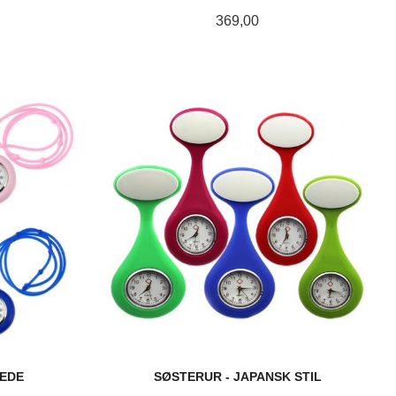
Pris
369,00
LES MER
JEDE
SØSTERUR - JAPANSK STIL