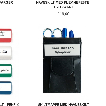
 FARGER
NAVNSKILT MED KLEMMEFESTE -
HVIT/SVART
Pris
119,00
KJØP
T - PENFIX
SKILTMAPPE MED NAVNESKILT