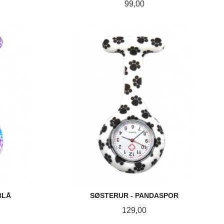
Pris
99,00
LES MER
BLÅ
SØSTERUR - PANDASPOR
Pris
129,00