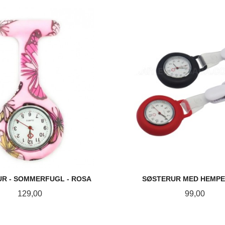
KJØP
KJØP
R - SOMMERFUGL - ROSA
SØSTERUR MED HEMPE
Pris
Pris
129,00
99,00
KJØP
LES MER