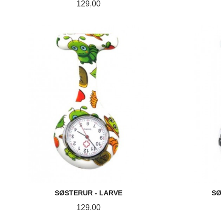
Pris
129,00
KJØP
SØSTERUR - LARVE
SØ
Pris
129,00