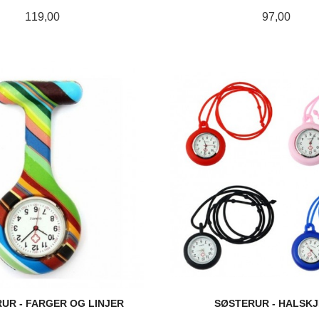
Pris
Pris
119,00
97,00
LES MER
LES MER
UR - FARGER OG LINJER
SØSTERUR - HALSK