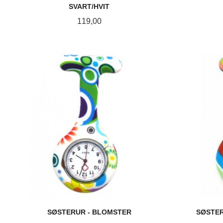
SVART/HVIT
Pris
119,00
KJØP
SØSTERUR - BLOMSTER
SØSTER