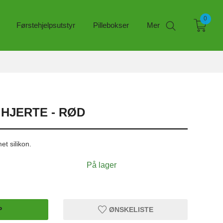
0
Førstehjelpsutstyr
Pillebokser
Mer
 HJERTE - RØD
et silikon.
På lager
P
ØNSKELISTE