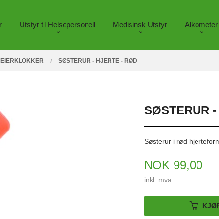
r
Utstyr til Helsepersonell
Medisinsk Utstyr
Alkometer
LEIERKLOKKER
SØSTERUR - HJERTE - RØD
SØSTERUR -
Søsterur i rød hjerteform
Pris
NOK
99,00
inkl. mva.
KJØ