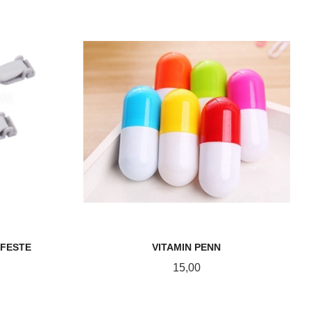
KJØP
FESTE
VITAMIN PENN
Pris
15,00
KJØP