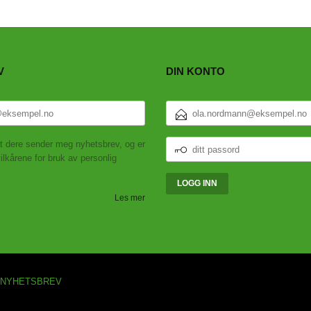
V
DIN KONTO
E-
POSTADRESSE
DITT
t dere sender meg nyhetsbrev, og er
PASSORD
ilkårene for bruk av personlig
Les mer
NYHETSBREV