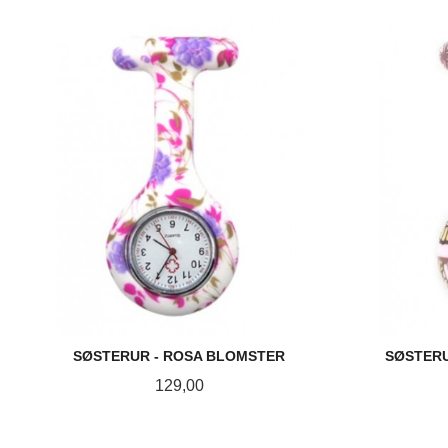
KJØP
SØSTERUR - ROSA BLOMSTER
SØSTERU
Pris
129,00
KJØP