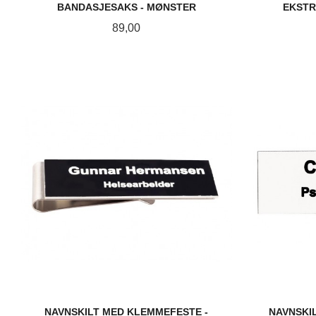
BANDASJESAKS - MØNSTER
EKSTR
Pris
89,00
LES MER
NAVNSKILT MED KLEMMEFESTE -
NAVNSKIL