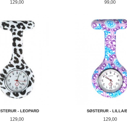
Pris
Pris
129,00
99,00
KJØP
LES MER
STERUR - LEOPARD
SØSTERUR - LILLA/
Pris
Pris
129,00
129,00