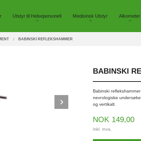
r
Utstyr til Helsepersonell
Medisinsk Utstyr
Alkometer
MENT
BABINSKI REFLEKSHAMMER
BABINSKI 
Babinski reflekshammer 
nevrologiske undersøkels
Next
og vertikalt.
Pris
NOK
149,00
inkl. mva.