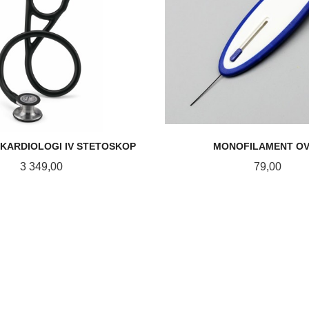
KARDIOLOGI IV STETOSKOP
MONOFILAMENT O
Pris
Pris
3 349,00
79,00
KJØP
KJØP