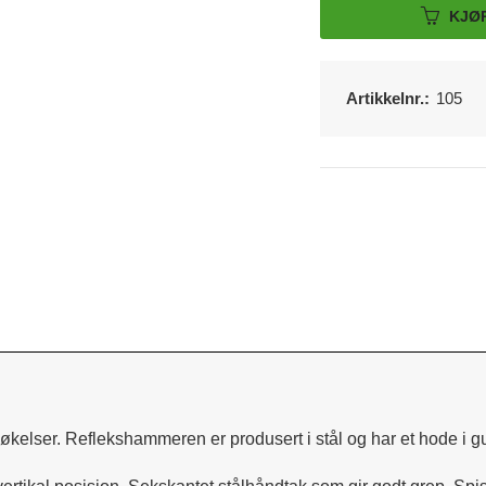
KJØ
Reflekshammer i metall. Horisontal og 
Artikkelnr.:
105
kelser. Reflekshammeren er produsert i stål og har et hode i 