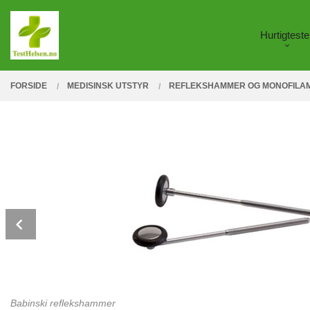
Gå
Lukk
PRODUKTER
til
Hurtigteste
innholdet
FORSIDE
MEDISINSK UTSTYR
REFLEKSHAMMER OG MONOFILA
Prev
Babinski reflekshammer