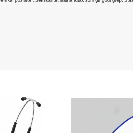
rtikal posision. Sekskantet stålhåndtak som gir godt grep. Spiss