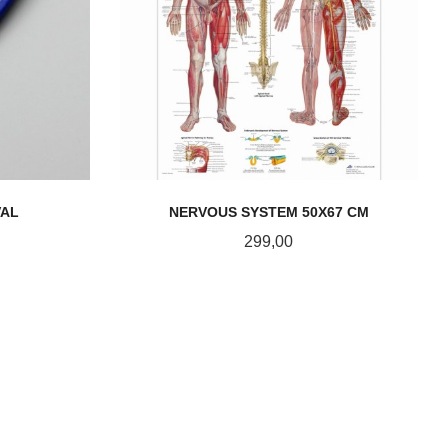
VAL
NERVOUS SYSTEM 50X67 CM
Pris
299,00
LES MER