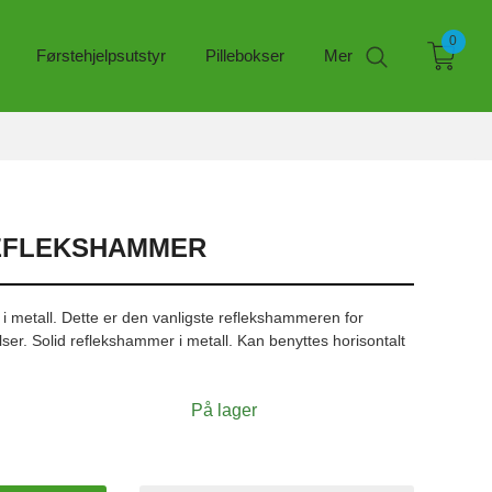
0
Førstehjelpsutstyr
Pillebokser
Mer
REFLEKSHAMMER
i metall. Dette er den vanligste reflekshammeren for
er. Solid reflekshammer i metall. Kan benyttes horisontalt
På lager
Babins