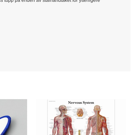
 tupp på enden av stålhåndtaket for ytterligere