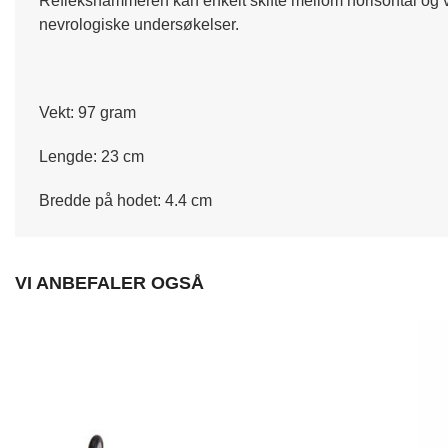
Reflekshammeren kan enkelt skifte mellom horisontal og ve
nevrologiske undersøkelser.
Vekt: 97 gram
Lengde: 23 cm
Bredde på hodet: 4.4 cm
VI ANBEFALER OGSÅ