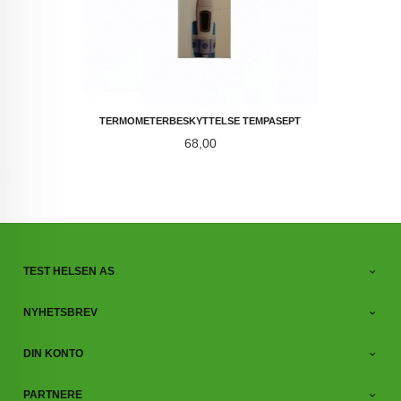
TERMOMETERBESKYTTELSE TEMPASEPT
Pris
68,00
TEST HELSEN AS
NYHETSBREV
DIN KONTO
PARTNERE