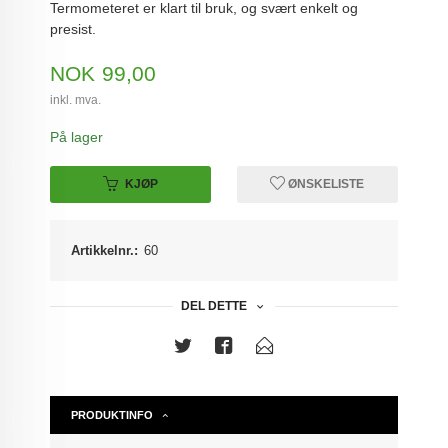
Termometeret er klart til bruk, og svært enkelt og
presist.
Pris
NOK
99,00
inkl. mva.
På lager
KJØP
ØNSKELISTE
Artikkelnr.:
60
DEL DETTE
PRODUKTINFO