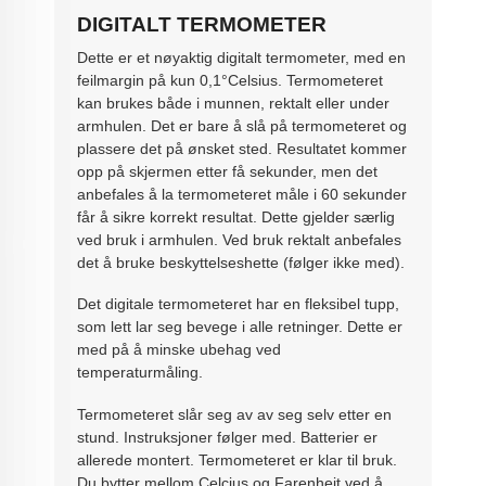
DIGITALT TERMOMETER
Dette er et nøyaktig digitalt termometer, med en
feilmargin på kun 0,1°Celsius. Termometeret
kan brukes både i munnen, rektalt eller under
armhulen. Det er bare å slå på termometeret og
plassere det på ønsket sted. Resultatet kommer
opp på skjermen etter få sekunder, men det
anbefales å la termometeret måle i 60 sekunder
får å sikre korrekt resultat. Dette gjelder særlig
ved bruk i armhulen. Ved bruk rektalt anbefales
det å bruke beskyttelseshette (følger ikke med).
Det digitale termometeret har en fleksibel tupp,
som lett lar seg bevege i alle retninger. Dette er
med på å minske ubehag ved
temperaturmåling.
Termometeret slår seg av av seg selv etter en
stund. Instruksjoner følger med. Batterier er
allerede montert. Termometeret er klar til bruk.
Du bytter mellom Celcius og Farenheit ved å