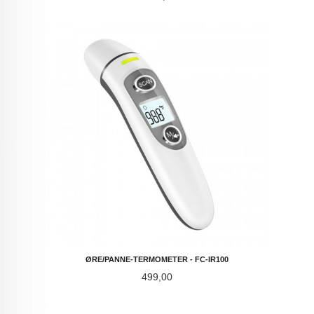
ØRE/PANNE-TERMOMETER - FC-IR100
Pris
499,00