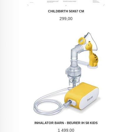
CHILDBIRTH 50X67 CM
Pris
299,00
INHALATOR BARN - BEURER IH 58 KIDS
Pris
1 499,00