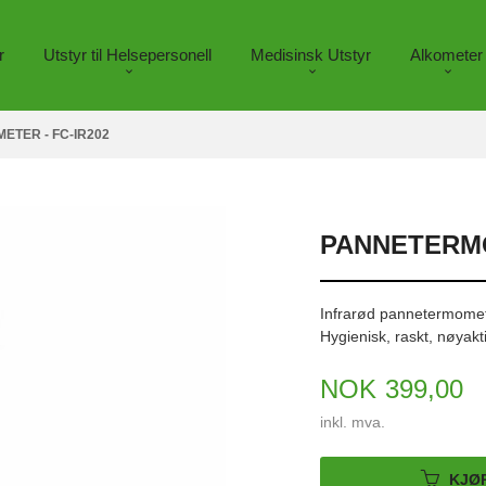
r
Utstyr til Helsepersonell
Medisinsk Utstyr
Alkometer
TER - FC-IR202
PANNETERMO
Infrarød pannetermomet
Hygienisk, raskt, nøyak
Pris
NOK
399,00
inkl. mva.
KJØ