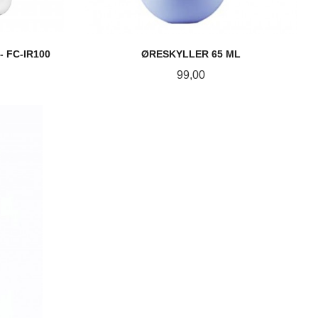
 FC-IR100
ØRESKYLLER 65 ML
Pris
99,00
KJØP