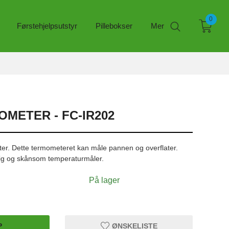
0
Førstehjelpsutstyr
Pillebokser
Mer
METER - FC-IR202
er. Dette termometeret kan måle pannen og overflater.
tig og skånsom temperaturmåler.
På lager
P
ØNSKELISTE