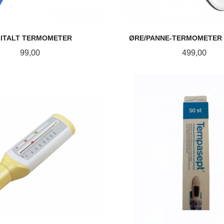
GITALT TERMOMETER
ØRE/PANNE-TERMOMETER -
Pris
Pris
99,00
499,00
KJØP
KJØP