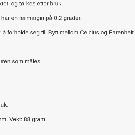
tet, og tørkes etter bruk.
har en feilmargin på 0,2 grader.
 å forholde seg til. Bytt mellom Celcius og Farenhei
turen som måles.
ruk.
mm. Vekt: 88 gram.