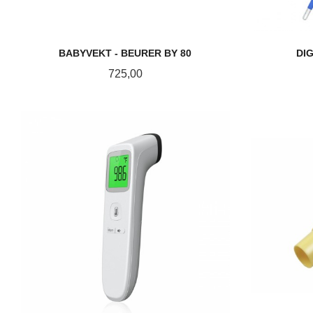
BABYVEKT - BEURER BY 80
DI
Pris
725,00
LES MER