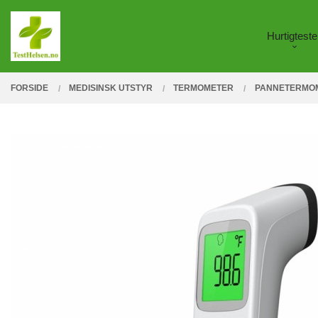
Gå
Lukk
PRODUKTER
til
Hurtigteste
innholdet
FORSIDE
MEDISINSK UTSTYR
TERMOMETER
PANNETERMOME