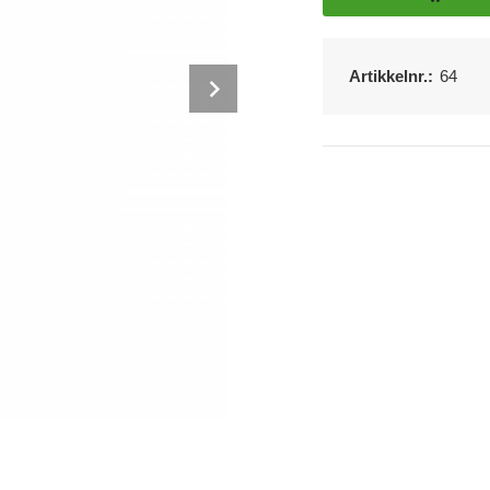
Artikkelnr.:
64
Next
Pannetermometer, batterier og etui.