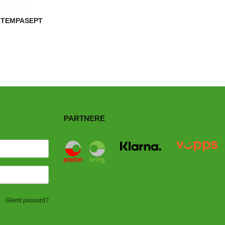
 TEMPASEPT
PARTNERE
Glemt passord?