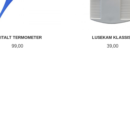
GITALT TERMOMETER
LUSEKAM KLASSI
Pris
Pris
99,00
39,00
KJØP
KJØP