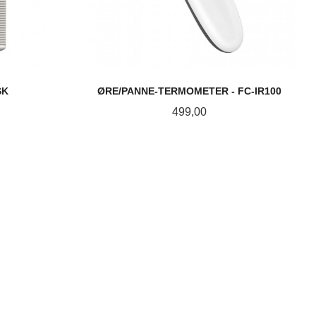
SK
ØRE/PANNE-TERMOMETER - FC-IR100
Pris
499,00
KJØP