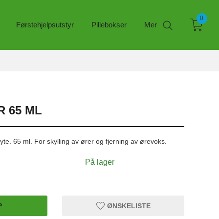
0
Førstehjelpsutstyr
Pillebokser
Mer
 65 ML
yte. 65 ml. For skylling av ører og fjerning av ørevoks.
På lager
P
ØNSKELISTE