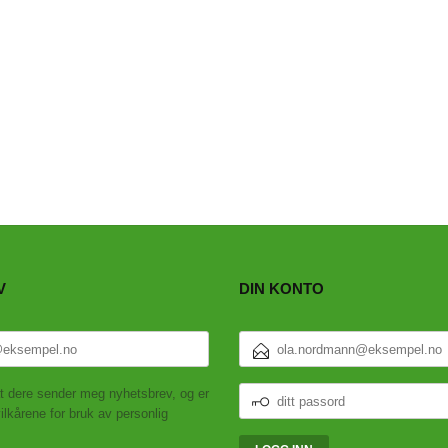
V
DIN KONTO
E-
POSTADRESSE
DITT
t dere sender meg nyhetsbrev, og er
PASSORD
ilkårene for bruk av personlig