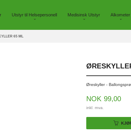
r
Utstyr til Helsepersonell
Medisinsk Utstyr
Alkometer
YLLER 65 ML
ØRESKYLLER
Øreskyller - Ballongsprø
Pris
NOK
99,00
inkl. mva.
KJØ