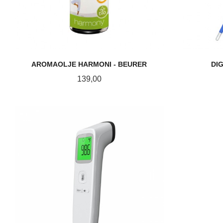
AROMAOLJE HARMONI - BEURER
DI
Pris
139,00
LES MER