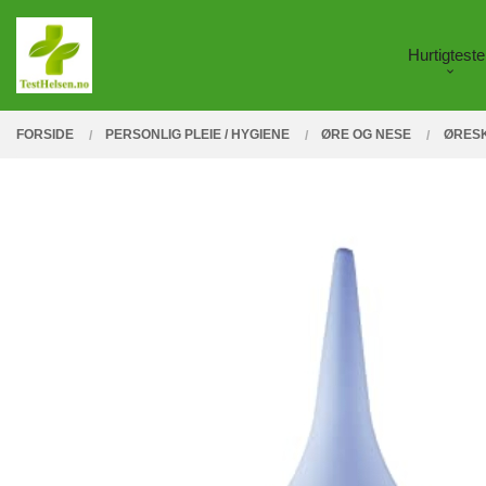
Gå
Lukk
PRODUKTER
til
Hurtigteste
innholdet
FORSIDE
PERSONLIG PLEIE / HYGIENE
ØRE OG NESE
ØRESK